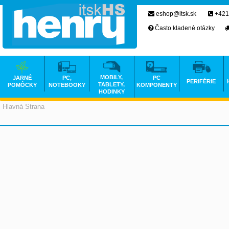
eshop@itsk.sk
+421
Často kladené otázky
MOBILY,
JARNÉ
PC,
PC
PERIFÉRIE
TABLETY,
POMÔCKY
NOTEBOOKY
KOMPONENTY
HODINKY
Hlavná Strana