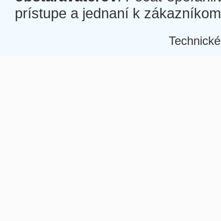
prístupe a jednaní k zákazníkom a
Technické
Â
Â
Â