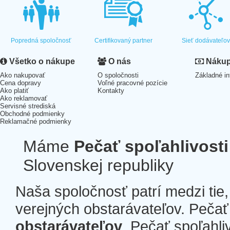
Popredná spoločnosť
Certifikovaný partner
Sieť dodávateľo
Všetko o nákupe
O nás
Nákup 
Ako nakupovať
O spoločnosti
Základné in
Cena dopravy
Voľné pracovné pozície
Ako platiť
Kontakty
Ako reklamovať
Servisné strediská
Obchodné podmienky
Reklamačné podmienky
Máme
Pečať spoľahlivosti
Slovenskej republiky
Naša spoločnosť patrí medzi tie
verejných obstarávateľov. Pečať 
obstarávateľov
. Pečať spoľahli