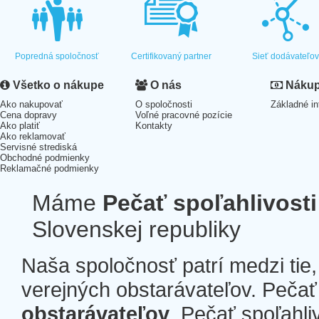
Popredná spoločnosť
Certifikovaný partner
Sieť dodávateľo
Všetko o nákupe
O nás
Nákup 
Ako nakupovať
O spoločnosti
Základné in
Cena dopravy
Voľné pracovné pozície
Ako platiť
Kontakty
Ako reklamovať
Servisné strediská
Obchodné podmienky
Reklamačné podmienky
Máme
Pečať spoľahlivosti
Slovenskej republiky
Naša spoločnosť patrí medzi tie
verejných obstarávateľov. Pečať 
obstarávateľov
. Pečať spoľahli