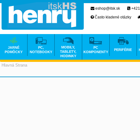
eshop@itsk.sk
+421
Často kladené otázky
MOBILY,
JARNÉ
PC,
PC
PERIFÉRIE
TABLETY,
POMÔCKY
NOTEBOOKY
KOMPONENTY
HODINKY
Hlavná Strana