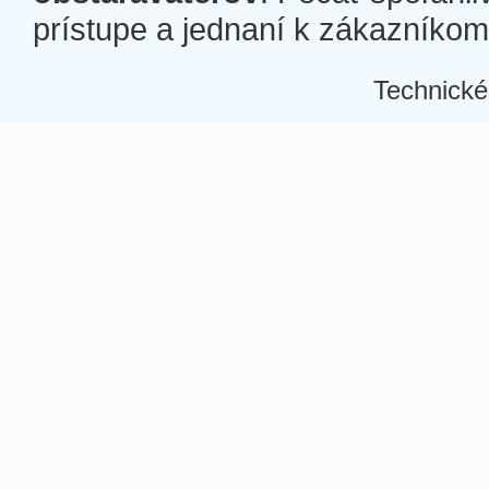
prístupe a jednaní k zákazníkom a
Technické
Â
Â
Â