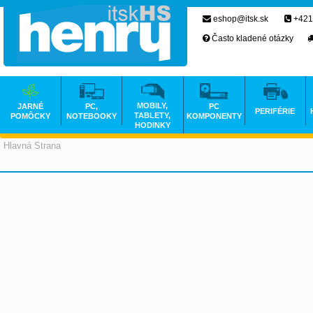
eshop@itsk.sk
+421
Často kladené otázky
MOBILY,
JARNÉ
PC,
PC
PERIFÉRIE
TABLETY,
POMÔCKY
NOTEBOOKY
KOMPONENTY
HODINKY
Hlavná Strana