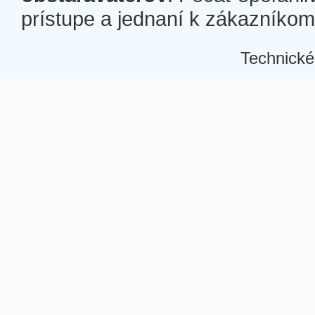
prístupe a jednaní k zákazníkom a
Technické
Â
Â
Â