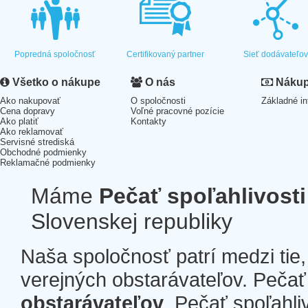
Popredná spoločnosť
Certifikovaný partner
Sieť dodávateľo
Všetko o nákupe
O nás
Nákup 
Ako nakupovať
O spoločnosti
Základné in
Cena dopravy
Voľné pracovné pozície
Ako platiť
Kontakty
Ako reklamovať
Servisné strediská
Obchodné podmienky
Reklamačné podmienky
Máme
Pečať spoľahlivosti
Slovenskej republiky
Naša spoločnosť patrí medzi tie
verejných obstarávateľov. Pečať 
obstarávateľov
. Pečať spoľahli