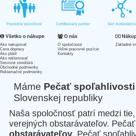
Popredná spoločnosť
Certifikovaný partner
Sieť dodávateľo
Všetko o nákupe
O nás
Nákup 
Ako nakupovať
O spoločnosti
Základné in
Cena dopravy
Voľné pracovné pozície
Ako platiť
Kontakty
Ako reklamovať
Servisné strediská
Obchodné podmienky
Reklamačné podmienky
Máme
Pečať spoľahlivosti
Slovenskej republiky
Naša spoločnosť patrí medzi tie
verejných obstarávateľov. Pečať 
obstarávateľov
. Pečať spoľahli