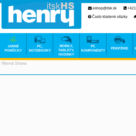
eshop@itsk.sk
+421
Často kladené otázky
MOBILY,
JARNÉ
PC,
PC
PERIFÉRIE
TABLETY,
POMÔCKY
NOTEBOOKY
KOMPONENTY
HODINKY
Hlavná Strana