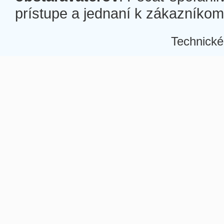
prístupe a jednaní k zákazníkom a
Technické
Â
Â
Â