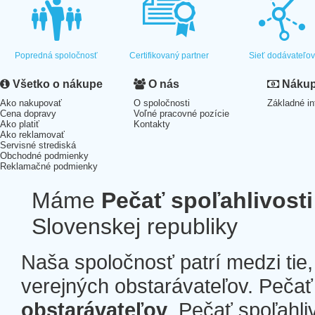
Popredná spoločnosť
Certifikovaný partner
Sieť dodávateľo
Všetko o nákupe
O nás
Nákup 
Ako nakupovať
O spoločnosti
Základné in
Cena dopravy
Voľné pracovné pozície
Ako platiť
Kontakty
Ako reklamovať
Servisné strediská
Obchodné podmienky
Reklamačné podmienky
Máme
Pečať spoľahlivosti
Slovenskej republiky
Naša spoločnosť patrí medzi tie
verejných obstarávateľov. Pečať 
obstarávateľov
. Pečať spoľahli