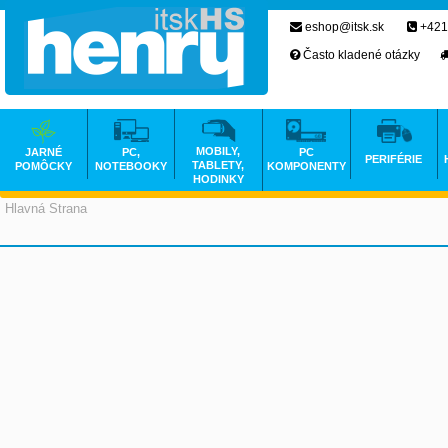
eshop@itsk.sk
+421
Často kladené otázky
MOBILY,
JARNÉ
PC,
PC
PERIFÉRIE
TABLETY,
POMÔCKY
NOTEBOOKY
KOMPONENTY
HODINKY
Hlavná Strana