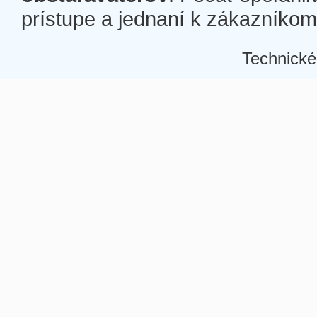
prístupe a jednaní k zákazníkom a
Technické
Â
Â
Â