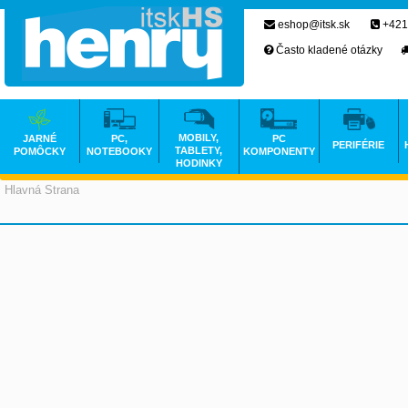
eshop@itsk.sk
+421
Často kladené otázky
MOBILY,
JARNÉ
PC,
PC
PERIFÉRIE
TABLETY,
POMÔCKY
NOTEBOOKY
KOMPONENTY
HODINKY
Hlavná Strana