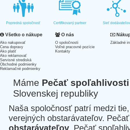
Popredná spoločnosť
Certifikovaný partner
Sieť dodávateľo
Všetko o nákupe
O nás
Nákup 
Ako nakupovať
O spoločnosti
Základné in
Cena dopravy
Voľné pracovné pozície
Ako platiť
Kontakty
Ako reklamovať
Servisné strediská
Obchodné podmienky
Reklamačné podmienky
Máme
Pečať spoľahlivosti
Slovenskej republiky
Naša spoločnosť patrí medzi tie
verejných obstarávateľov. Pečať 
obstarávateľov
. Pečať spoľahli