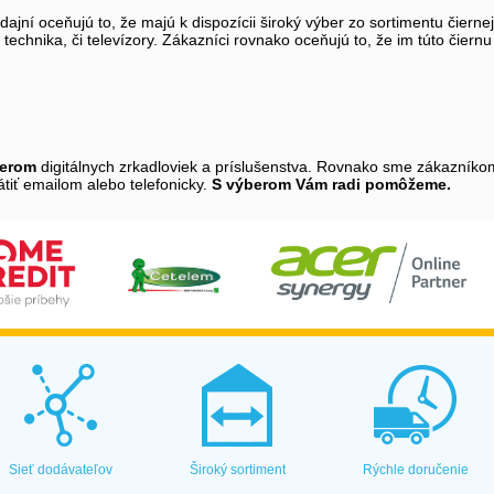
jní oceňujú to, že majú k dispozícii široký výber zo sortimentu čiern
á technika, či televízory. Zákazníci rovnako oceňujú to, že im túto čie
berom
digitálnych zrkadloviek a príslušenstva. Rovnako sme zákazníkom
tiť emailom alebo telefonicky.
S výberom Vám radi pomôžeme.
Sieť dodávateľov
Široký sortiment
Rýchle doručenie