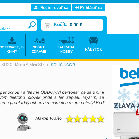
Registrovať sa
Prihlásiť sa
Košík:
0.00 €
anie >>
SOFTWARE, E-
ŠPORT,
ZÁHRADA,
NÁBYTOK
KNIHY
ZDRAVIE
HOBBY
 SDXC, Mikro A Mini SD
SDHC 16GB
>
>