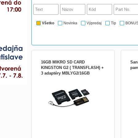
Všetko
Novinka
Výpredaj
Tip
BONU
16GB MIKRO SD CARD
San
KINGSTON G2 ( TRANSFLASH) +
pam
3 adaptéry MBLYG2/16GB
Kingston 16GB microSDHC s 2 adaptermi
Tech
(miniSD a full-size SD) s čiernou USB
Secu
čítačkou
HC);