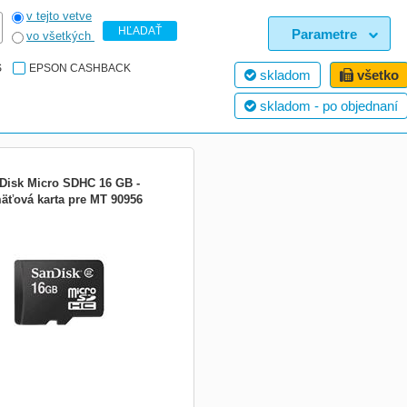
v tejto vetve
HĽADAŤ
Parametre
vo všetkých
S
EPSON CASHBACK
skladom
všetko
skladom - po objednaní
Disk Micro SDHC 16 GB -
äťová karta pre MT 90956
nológia pamäťovej karty:Micro
reDigital High Capacity (micro SD
 Kapacita (v GB):16