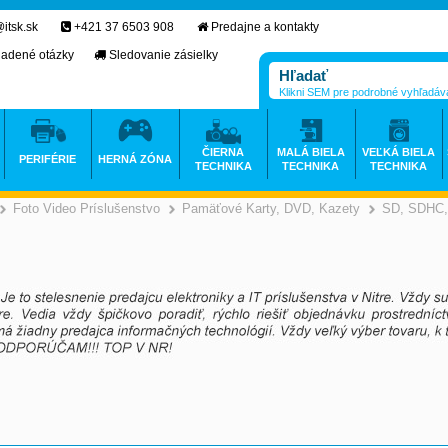
itsk.sk
+421 37 6503 908
Predajne a kontakty
ladené otázky
Sledovanie zásielky
Klikni SEM pre podrobné vyhľadáv
ČIERNA
MALÁ BIELA
VEĽKÁ BIELA
PERIFÉRIE
HERNÁ ZÓNA
TECHNIKA
TECHNIKA
TECHNIKA
Foto Video Príslušenstvo
Pamäťové Karty, DVD, Kazety
SD, SDHC,
>
>
>