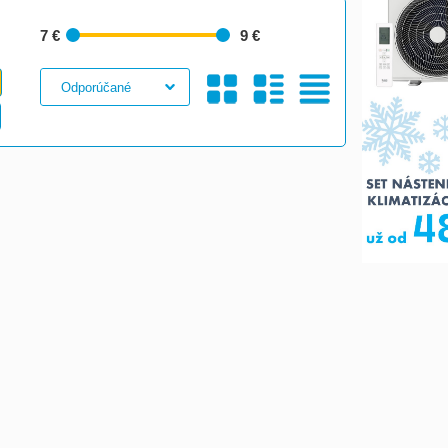
7 €
9 €
Galéria
S
Tabuľkový
Obrázkami
Výpis