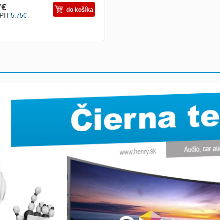
7
€
do košíka
DPH
5.75
€