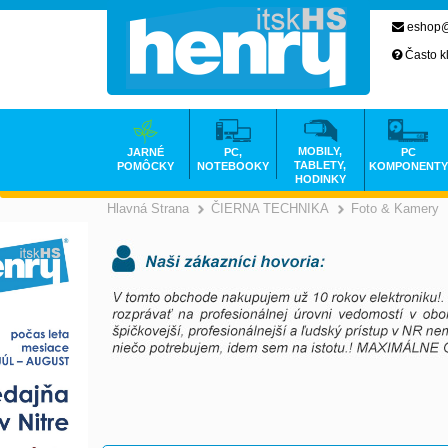
eshop@
Často k
MOBILY,
JARNÉ
PC,
PC
TABLETY,
POMÔCKY
NOTEBOOKY
KOMPONENTY
HODINKY
Hlavná Strana
ČIERNA TECHNIKA
Foto & Kamery
>