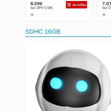
8.09
€
7.0
do košíka
bez DPH
6.58
€
bez 
SDHC 16GB