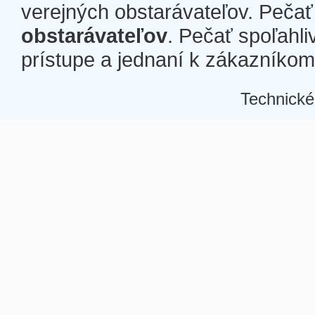
verejných obstarávateľov. Pečať 
obstarávateľov
. Pečať spoľahli
prístupe a jednaní k zákazníkom a
Technické
Â
Â
Â