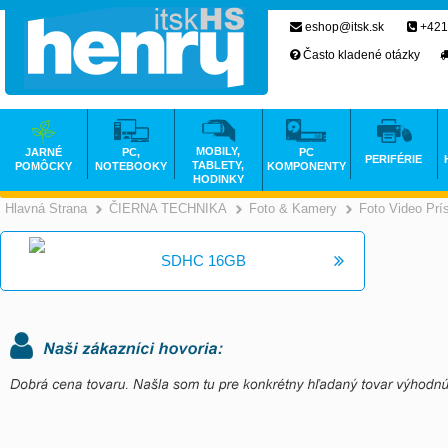
eshop@itsk.sk
+421
Často kladené otázky
MOBILY,
JARNÉ
PC,
PC
PERIFÉRIE
TABLETY,
POMÔCKY
NOTEBOOKY
KOMPONENTY
HODINKY
Hlavná Strana
ČIERNA TECHNIKA
Foto & Kamery
Foto Video Prí
>
>
SDHC 16GB