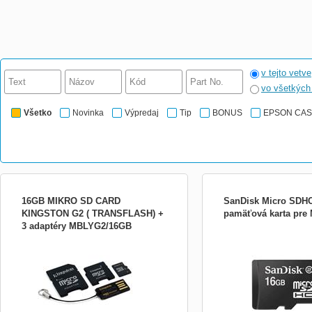
v tejto vetve
vo všetkýc
Všetko
Novinka
Výpredaj
Tip
BONUS
EPSON CA
16GB MIKRO SD CARD
SanDisk Micro SDHC
KINGSTON G2 ( TRANSFLASH) +
pamäťová karta pre
3 adaptéry MBLYG2/16GB
Kingston 16GB microSDHC s 2 adaptermi
Technológia pamäťovej ka
(miniSD a full-size SD) s čiernou USB
SecureDigital High Capaci
čítačkou
HC); Kapacita (v GB):16