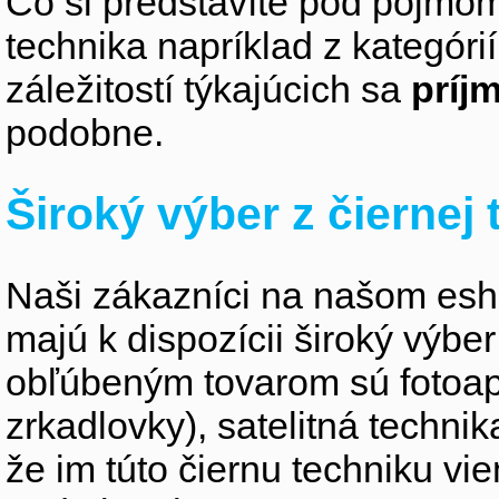
Čo si predstavíte pod pojmom
technika napríklad z kategóri
záležitostí týkajúcich sa
príj
podobne.
Široký výber z čiernej
Naši zákazníci na našom esho
majú k dispozícii široký výber
obľúbeným tovarom sú fotoapa
zrkadlovky), satelitná technik
že im túto čiernu techniku v