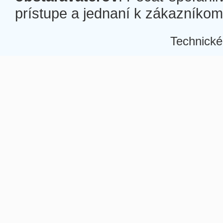
prístupe a jednaní k zákazníkom a
Technické
Â
Â
Â