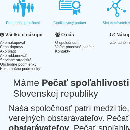
Popredná spoločnosť
Certifikovaný partner
Sieť dodávateľo
Všetko o nákupe
O nás
Nákup 
Ako nakupovať
O spoločnosti
Základné in
Cena dopravy
Voľné pracovné pozície
Ako platiť
Kontakty
Ako reklamovať
Servisné strediská
Obchodné podmienky
Reklamačné podmienky
Máme
Pečať spoľahlivosti
Slovenskej republiky
Naša spoločnosť patrí medzi tie
verejných obstarávateľov. Pečať 
obstarávateľov
. Pečať spoľahli