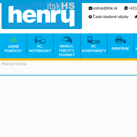
eshop@itsk.sk
+421
Často kladené otázky
MOBILY,
JARNÉ
PC,
PC
PERIFÉRIE
TABLETY,
POMÔCKY
NOTEBOOKY
KOMPONENTY
HODINKY
Hlavná Strana