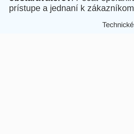
prístupe a jednaní k zákazníkom a
Technické
Â
Â
Â