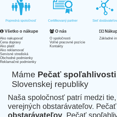
Popredná spoločnosť
Certifikovaný partner
Sieť dodávateľo
Všetko o nákupe
O nás
Nákup 
Ako nakupovať
O spoločnosti
Základné in
Cena dopravy
Voľné pracovné pozície
Ako platiť
Kontakty
Ako reklamovať
Servisné strediská
Obchodné podmienky
Reklamačné podmienky
Máme
Pečať spoľahlivosti
Slovenskej republiky
Naša spoločnosť patrí medzi tie
verejných obstarávateľov. Pečať 
obstarávateľov
. Pečať spoľahli