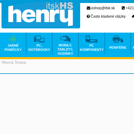
eshop@itsk.sk
+421
Často kladené otázky
MOBILY,
JARNÉ
PC,
PC
PERIFÉRIE
TABLETY,
POMÔCKY
NOTEBOOKY
KOMPONENTY
HODINKY
Hlavná Strana