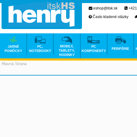
eshop@itsk.sk
+421
Často kladené otázky
MOBILY,
JARNÉ
PC,
PC
PERIFÉRIE
TABLETY,
POMÔCKY
NOTEBOOKY
KOMPONENTY
HODINKY
Hlavná Strana