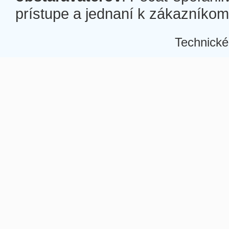
prístupe a jednaní k zákazníkom a
Technické
Â
Â
Â