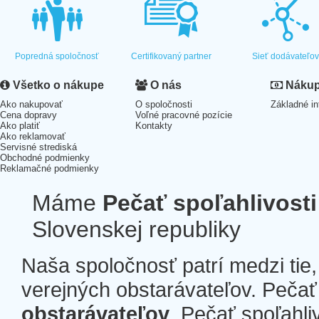
Popredná spoločnosť
Certifikovaný partner
Sieť dodávateľo
Všetko o nákupe
O nás
Nákup 
Ako nakupovať
O spoločnosti
Základné in
Cena dopravy
Voľné pracovné pozície
Ako platiť
Kontakty
Ako reklamovať
Servisné strediská
Obchodné podmienky
Reklamačné podmienky
Máme
Pečať spoľahlivosti
Slovenskej republiky
Naša spoločnosť patrí medzi tie
verejných obstarávateľov. Pečať 
obstarávateľov
. Pečať spoľahli