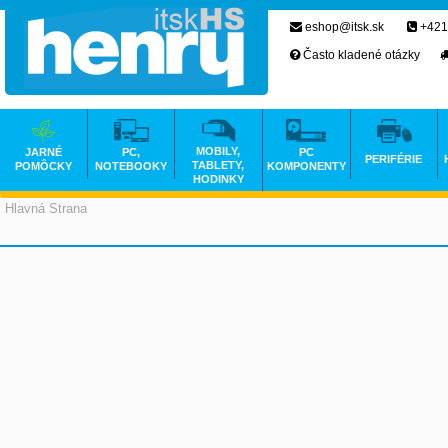
eshop@itsk.sk
+421
Často kladené otázky
MOBILY,
JARNÉ
PC,
PC
PERIFÉRIE
TABLETY,
POMÔCKY
NOTEBOOKY
KOMPONENTY
HODINKY
Hlavná Strana