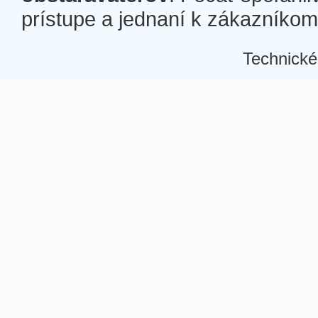
prístupe a jednaní k zákazníkom a
Technické
Â
Â
Â