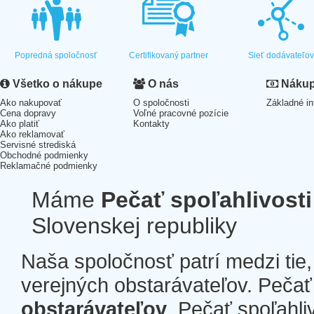
Popredná spoločnosť
Certifikovaný partner
Sieť dodávateľo
Všetko o nákupe
O nás
Nákup 
Ako nakupovať
O spoločnosti
Základné in
Cena dopravy
Voľné pracovné pozície
Ako platiť
Kontakty
Ako reklamovať
Servisné strediská
Obchodné podmienky
Reklamačné podmienky
Máme
Pečať spoľahlivosti
Slovenskej republiky
Naša spoločnosť patrí medzi tie
verejných obstarávateľov. Pečať 
obstarávateľov
. Pečať spoľahli