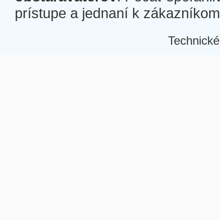
prístupe a jednaní k zákazníkom a
Technické
Â
Â
Â