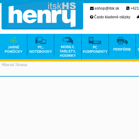
eshop@itsk.sk
+421
Často kladené otázky
MOBILY,
JARNÉ
PC,
PC
PERIFÉRIE
TABLETY,
POMÔCKY
NOTEBOOKY
KOMPONENTY
HODINKY
Hlavná Strana