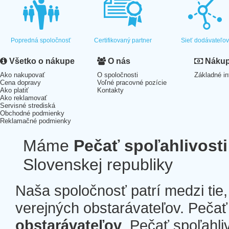
Popredná spoločnosť
Certifikovaný partner
Sieť dodávateľo
Všetko o nákupe
O nás
Nákup 
Ako nakupovať
O spoločnosti
Základné in
Cena dopravy
Voľné pracovné pozície
Ako platiť
Kontakty
Ako reklamovať
Servisné strediská
Obchodné podmienky
Reklamačné podmienky
Máme
Pečať spoľahlivosti
Slovenskej republiky
Naša spoločnosť patrí medzi tie
verejných obstarávateľov. Pečať 
obstarávateľov
. Pečať spoľahli