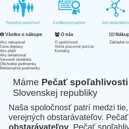
Popredná spoločnosť
Certifikovaný partner
Sieť dodávateľo
Všetko o nákupe
O nás
Nákup 
Ako nakupovať
O spoločnosti
Základné in
Cena dopravy
Voľné pracovné pozície
Ako platiť
Kontakty
Ako reklamovať
Servisné strediská
Obchodné podmienky
Reklamačné podmienky
Máme
Pečať spoľahlivosti
Slovenskej republiky
Naša spoločnosť patrí medzi tie
verejných obstarávateľov. Pečať 
obstarávateľov
. Pečať spoľahli