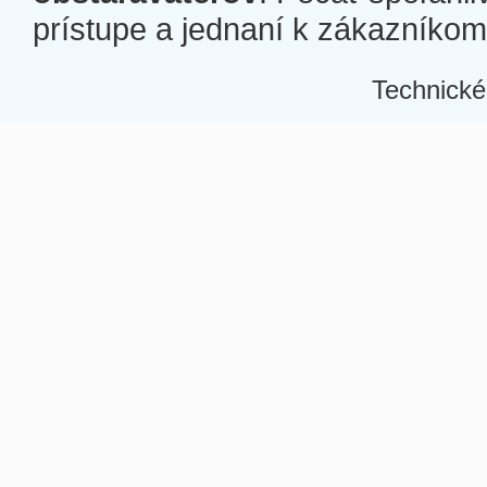
prístupe a jednaní k zákazníkom a
Technické
Â
Â
Â