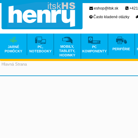
eshop@itsk.sk
+421
Často kladené otázky
MOBILY,
JARNÉ
PC,
PC
PERIFÉRIE
TABLETY,
POMÔCKY
NOTEBOOKY
KOMPONENTY
HODINKY
Hlavná Strana