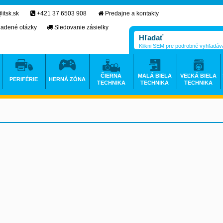
itsk.sk
+421 37 6503 908
Predajne a kontakty
ladené otázky
Sledovanie zásielky
Klikni SEM pre podrobné vyhľadáv
ČIERNA
MALÁ BIELA
VEĽKÁ BIELA
PERIFÉRIE
HERNÁ ZÓNA
TECHNIKA
TECHNIKA
TECHNIKA