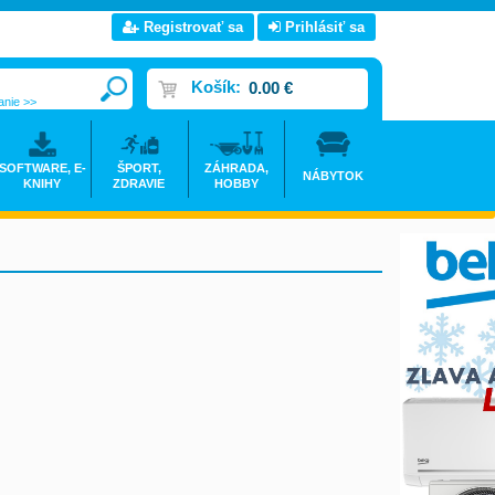
Registrovať sa
Prihlásiť sa
Košík:
0.00 €
anie >>
SOFTWARE, E-
ŠPORT,
ZÁHRADA,
NÁBYTOK
KNIHY
ZDRAVIE
HOBBY