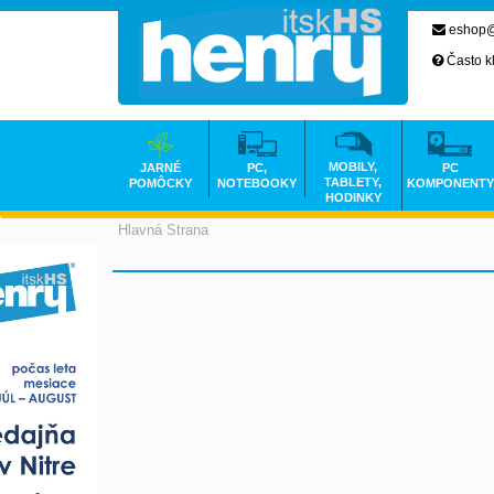
eshop@
Často k
MOBILY,
JARNÉ
PC,
PC
TABLETY,
POMÔCKY
NOTEBOOKY
KOMPONENTY
HODINKY
Hlavná Strana