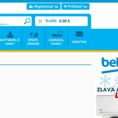
Registrovať sa
Prihlásiť sa
Košík:
0.00 €
anie >>
SOFTWARE, E-
ŠPORT,
ZÁHRADA,
NÁBYTOK
KNIHY
ZDRAVIE
HOBBY