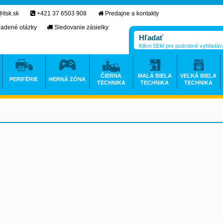
itsk.sk
+421 37 6503 908
Predajne a kontakty
ladené otázky
Sledovanie zásielky
Klikni SEM pre podrobné vyhľadáv
ČIERNA
MALÁ BIELA
VEĽKÁ BIELA
PERIFÉRIE
HERNÁ ZÓNA
TECHNIKA
TECHNIKA
TECHNIKA