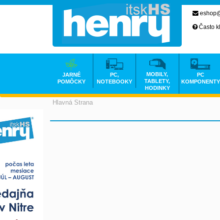
eshop@
Často k
MOBILY,
JARNÉ
PC,
PC
TABLETY,
POMÔCKY
NOTEBOOKY
KOMPONENTY
HODINKY
Hlavná Strana