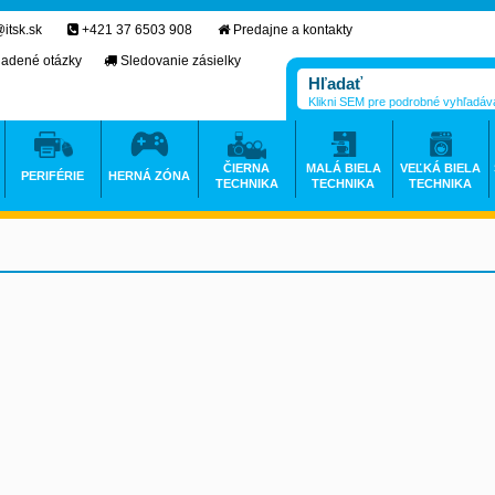
itsk.sk
+421 37 6503 908
Predajne a kontakty
ladené otázky
Sledovanie zásielky
Klikni SEM pre podrobné vyhľadáv
ČIERNA
MALÁ BIELA
VEĽKÁ BIELA
PERIFÉRIE
HERNÁ ZÓNA
TECHNIKA
TECHNIKA
TECHNIKA