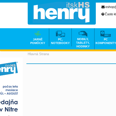
eshop@
Často k
MOBILY,
JARNÉ
PC,
PC
TABLETY,
POMÔCKY
NOTEBOOKY
KOMPONENTY
HODINKY
Hlavná Strana