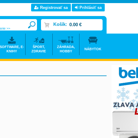
Registrovať sa
Prihlásiť sa
Košík:
0.00 €
anie >>
SOFTWARE, E-
ŠPORT,
ZÁHRADA,
NÁBYTOK
KNIHY
ZDRAVIE
HOBBY