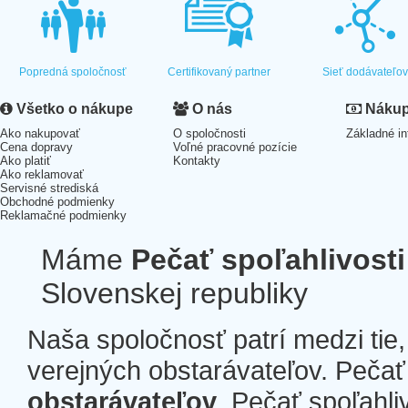
Popredná spoločnosť
Certifikovaný partner
Sieť dodávateľo
Všetko o nákupe
O nás
Nákup 
Ako nakupovať
O spoločnosti
Základné in
Cena dopravy
Voľné pracovné pozície
Ako platiť
Kontakty
Ako reklamovať
Servisné strediská
Obchodné podmienky
Reklamačné podmienky
Máme
Pečať spoľahlivosti
Slovenskej republiky
Naša spoločnosť patrí medzi tie
verejných obstarávateľov. Pečať 
obstarávateľov
. Pečať spoľahli