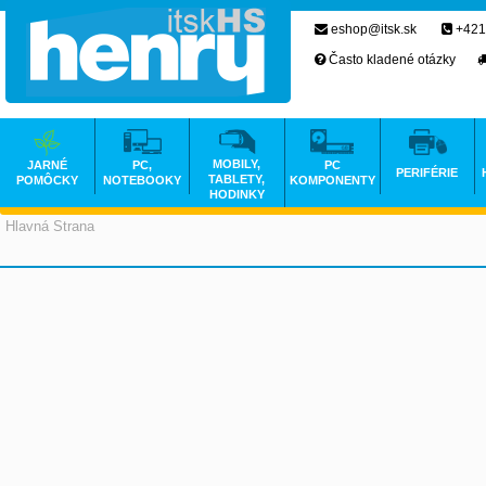
eshop@itsk.sk
+421
Často kladené otázky
MOBILY,
JARNÉ
PC,
PC
PERIFÉRIE
TABLETY,
POMÔCKY
NOTEBOOKY
KOMPONENTY
HODINKY
Hlavná Strana