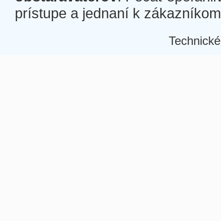
prístupe a jednaní k zákazníkom a
Technické
Â
Â
Â