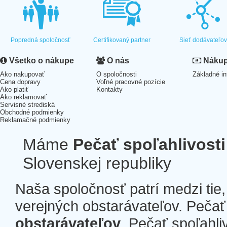
Popredná spoločnosť
Certifikovaný partner
Sieť dodávateľo
Všetko o nákupe
O nás
Nákup 
Ako nakupovať
O spoločnosti
Základné in
Cena dopravy
Voľné pracovné pozície
Ako platiť
Kontakty
Ako reklamovať
Servisné strediská
Obchodné podmienky
Reklamačné podmienky
Máme
Pečať spoľahlivosti
Slovenskej republiky
Naša spoločnosť patrí medzi tie
verejných obstarávateľov. Pečať 
obstarávateľov
. Pečať spoľahli