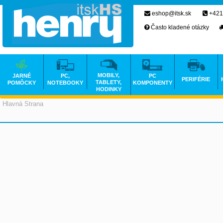
eshop@itsk.sk
+421
Často kladené otázky
MOBILY,
JARNÉ
PC,
PC
PERIFÉRIE
TABLETY,
POMÔCKY
NOTEBOOKY
KOMPONENTY
HODINKY
Hlavná Strana