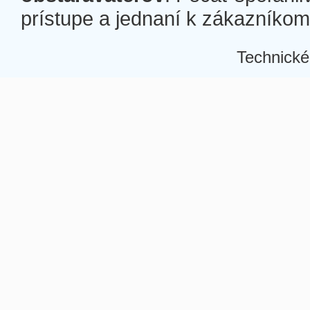
prístupe a jednaní k zákazníkom a
Technické
Â
Â
Â