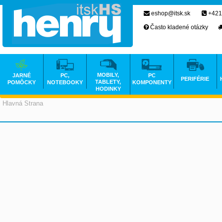
eshop@itsk.sk
+421
Často kladené otázky
MOBILY,
JARNÉ
PC,
PC
PERIFÉRIE
TABLETY,
POMÔCKY
NOTEBOOKY
KOMPONENTY
HODINKY
Hlavná Strana