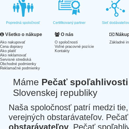
Popredná spoločnosť
Certifikovaný partner
Sieť dodávateľo
Všetko o nákupe
O nás
Nákup 
Ako nakupovať
O spoločnosti
Základné in
Cena dopravy
Voľné pracovné pozície
Ako platiť
Kontakty
Ako reklamovať
Servisné strediská
Obchodné podmienky
Reklamačné podmienky
Máme
Pečať spoľahlivosti
Slovenskej republiky
Naša spoločnosť patrí medzi tie
verejných obstarávateľov. Pečať 
obstarávateľov
. Pečať spoľahli