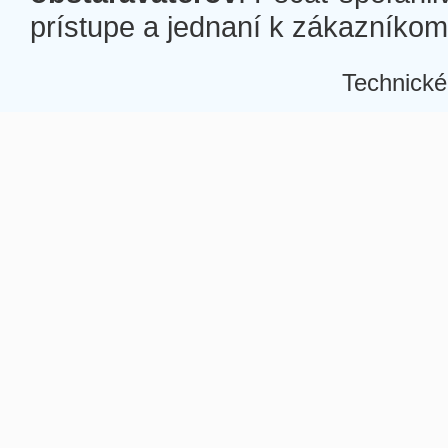
prístupe a jednaní k zákazníkom a
Technické
Â
Â
Â