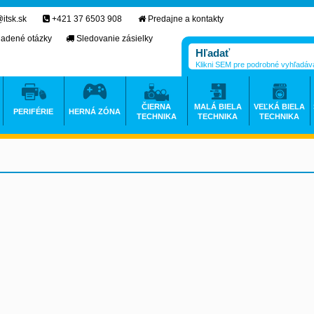
itsk.sk
+421 37 6503 908
Predajne a kontakty
ladené otázky
Sledovanie zásielky
Klikni SEM pre podrobné vyhľadáv
ČIERNA
MALÁ BIELA
VEĽKÁ BIELA
PERIFÉRIE
HERNÁ ZÓNA
TECHNIKA
TECHNIKA
TECHNIKA