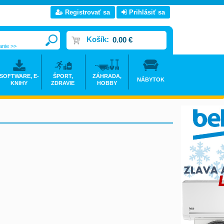
Registrovať sa
Prihlásiť sa
Košík:
0.00 €
anie >>
SOFTWARE, E-
ŠPORT,
ZÁHRADA,
NÁBYTOK
KNIHY
ZDRAVIE
HOBBY