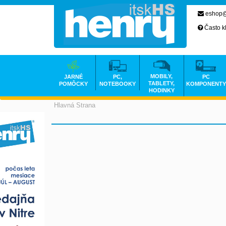
eshop@
Často k
MOBILY,
JARNÉ
PC,
PC
TABLETY,
POMÔCKY
NOTEBOOKY
KOMPONENTY
HODINKY
Hlavná Strana