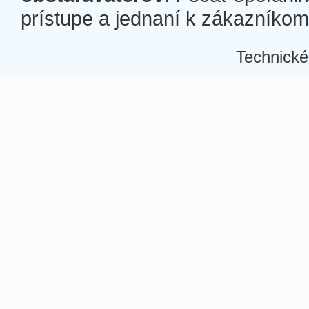
prístupe a jednaní k zákazníkom a
Technické
Â
Â
Â