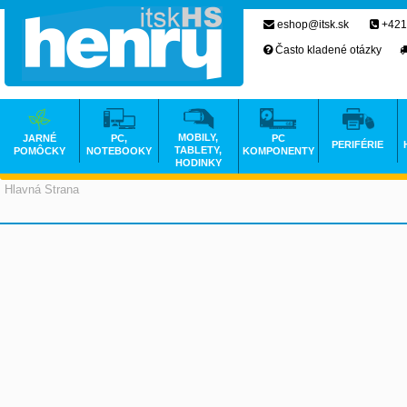
eshop@itsk.sk
+421
Často kladené otázky
MOBILY,
JARNÉ
PC,
PC
PERIFÉRIE
TABLETY,
POMÔCKY
NOTEBOOKY
KOMPONENTY
HODINKY
Hlavná Strana