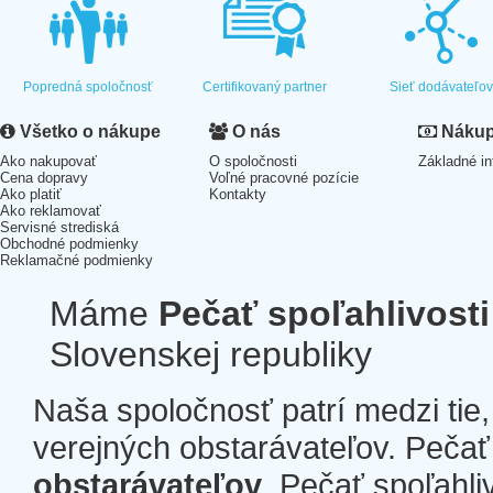
Popredná spoločnosť
Certifikovaný partner
Sieť dodávateľo
Všetko o nákupe
O nás
Nákup 
Ako nakupovať
O spoločnosti
Základné in
Cena dopravy
Voľné pracovné pozície
Ako platiť
Kontakty
Ako reklamovať
Servisné strediská
Obchodné podmienky
Reklamačné podmienky
Máme
Pečať spoľahlivosti
Slovenskej republiky
Naša spoločnosť patrí medzi tie
verejných obstarávateľov. Pečať 
obstarávateľov
. Pečať spoľahli