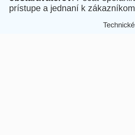
prístupe a jednaní k zákazníkom a
Technické
Â
Â
Â