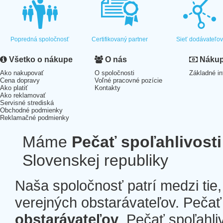
Popredná spoločnosť
Certifikovaný partner
Sieť dodávateľo
Všetko o nákupe
O nás
Nákup 
Ako nakupovať
O spoločnosti
Základné in
Cena dopravy
Voľné pracovné pozície
Ako platiť
Kontakty
Ako reklamovať
Servisné strediská
Obchodné podmienky
Reklamačné podmienky
Máme
Pečať spoľahlivosti
Slovenskej republiky
Naša spoločnosť patrí medzi tie
verejných obstarávateľov. Pečať 
obstarávateľov
. Pečať spoľahli