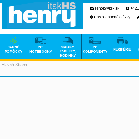
eshop@itsk.sk
+421
Často kladené otázky
MOBILY,
JARNÉ
PC,
PC
PERIFÉRIE
TABLETY,
POMÔCKY
NOTEBOOKY
KOMPONENTY
HODINKY
Hlavná Strana