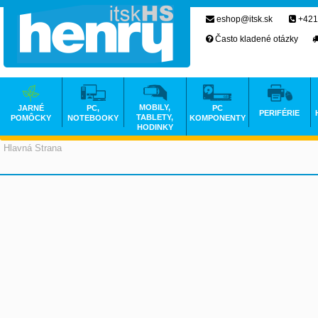
eshop@itsk.sk
+421
Často kladené otázky
MOBILY,
JARNÉ
PC,
PC
PERIFÉRIE
TABLETY,
POMÔCKY
NOTEBOOKY
KOMPONENTY
HODINKY
Hlavná Strana