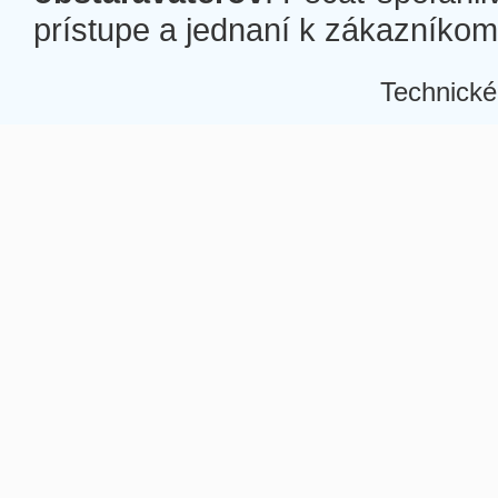
prístupe a jednaní k zákazníkom a
Technické
Â
Â
Â