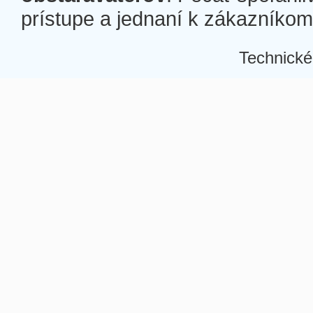
prístupe a jednaní k zákazníkom a
Technické
Â
Â
Â