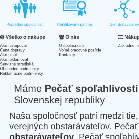
Popredná spoločnosť
Certifikovaný partner
Sieť dodávateľo
Všetko o nákupe
O nás
Nákup 
Ako nakupovať
O spoločnosti
Základné in
Cena dopravy
Voľné pracovné pozície
Ako platiť
Kontakty
Ako reklamovať
Servisné strediská
Obchodné podmienky
Reklamačné podmienky
Máme
Pečať spoľahlivosti
Slovenskej republiky
Naša spoločnosť patrí medzi tie
verejných obstarávateľov. Pečať 
obstarávateľov
. Pečať spoľahli