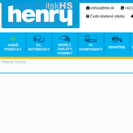
eshop@itsk.sk
+421
Často kladené otázky
MOBILY,
JARNÉ
PC,
PC
PERIFÉRIE
TABLETY,
POMÔCKY
NOTEBOOKY
KOMPONENTY
HODINKY
Hlavná Strana