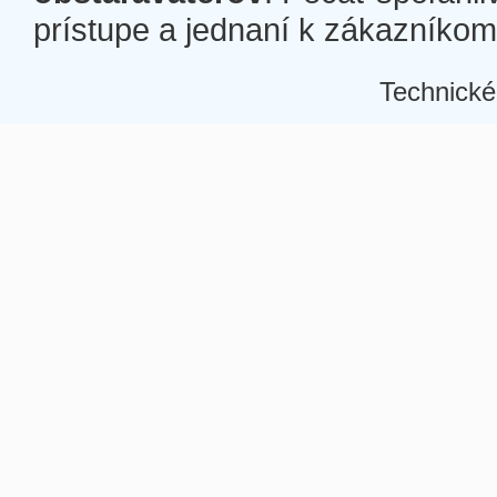
prístupe a jednaní k zákazníkom a
Technické
Â
Â
Â