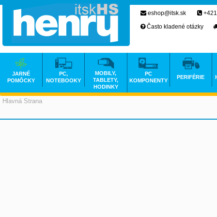
eshop@itsk.sk
+421
Často kladené otázky
MOBILY,
JARNÉ
PC,
PC
PERIFÉRIE
TABLETY,
POMÔCKY
NOTEBOOKY
KOMPONENTY
HODINKY
Hlavná Strana