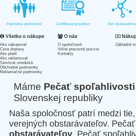
Popredná spoločnosť
Certifikovaný partner
Sieť dodávateľo
Všetko o nákupe
O nás
Nákup 
Ako nakupovať
O spoločnosti
Základné in
Cena dopravy
Voľné pracovné pozície
Ako platiť
Kontakty
Ako reklamovať
Servisné strediská
Obchodné podmienky
Reklamačné podmienky
Máme
Pečať spoľahlivosti
Slovenskej republiky
Naša spoločnosť patrí medzi tie
verejných obstarávateľov. Pečať 
obstarávateľov
. Pečať spoľahli