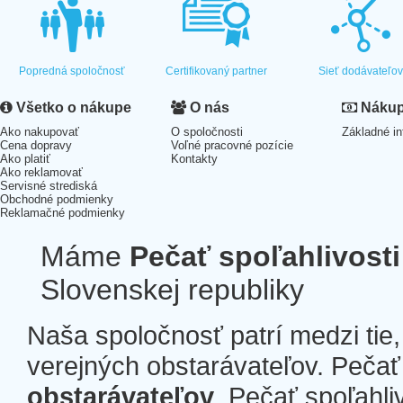
Popredná spoločnosť
Certifikovaný partner
Sieť dodávateľo
Všetko o nákupe
O nás
Nákup 
Ako nakupovať
O spoločnosti
Základné in
Cena dopravy
Voľné pracovné pozície
Ako platiť
Kontakty
Ako reklamovať
Servisné strediská
Obchodné podmienky
Reklamačné podmienky
Máme
Pečať spoľahlivosti
Slovenskej republiky
Naša spoločnosť patrí medzi tie
verejných obstarávateľov. Pečať 
obstarávateľov
. Pečať spoľahli