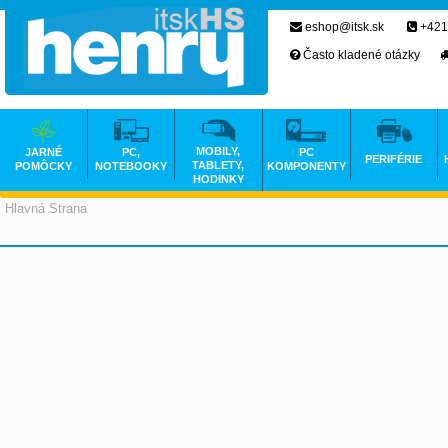
eshop@itsk.sk
+421
Často kladené otázky
MOBILY,
JARNÉ
PC,
PC
PERIFÉRIE
TABLETY,
POMÔCKY
NOTEBOOKY
KOMPONENTY
HODINKY
Hlavná Strana