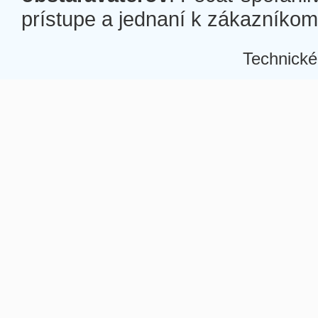
prístupe a jednaní k zákazníkom a
Technické
Â
Â
Â