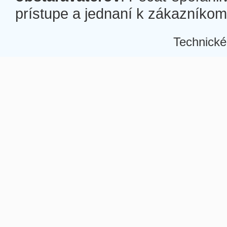
prístupe a jednaní k zákazníkom a
Technické
Â
Â
Â