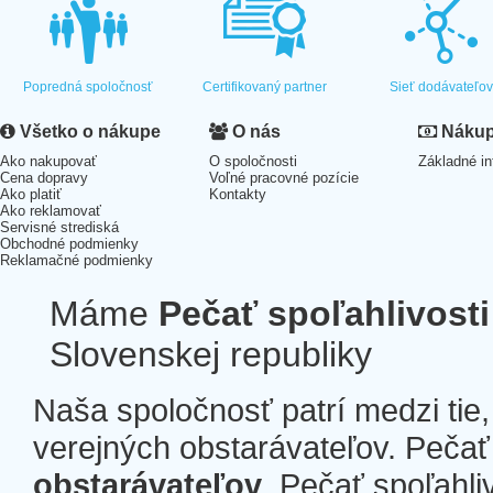
Popredná spoločnosť
Certifikovaný partner
Sieť dodávateľo
Všetko o nákupe
O nás
Nákup 
Ako nakupovať
O spoločnosti
Základné in
Cena dopravy
Voľné pracovné pozície
Ako platiť
Kontakty
Ako reklamovať
Servisné strediská
Obchodné podmienky
Reklamačné podmienky
Máme
Pečať spoľahlivosti
Slovenskej republiky
Naša spoločnosť patrí medzi tie
verejných obstarávateľov. Pečať 
obstarávateľov
. Pečať spoľahli