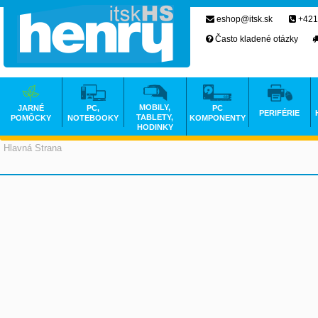
eshop@itsk.sk
+421
Často kladené otázky
MOBILY,
JARNÉ
PC,
PC
PERIFÉRIE
TABLETY,
POMÔCKY
NOTEBOOKY
KOMPONENTY
HODINKY
Hlavná Strana