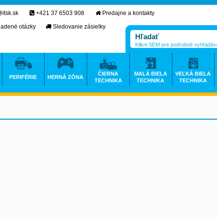
itsk.sk
+421 37 6503 908
Predajne a kontakty
ladené otázky
Sledovanie zásielky
Klikni SEM pre podrobné vyhľadáv
ČIERNA
MALÁ BIELA
VEĽKÁ BIELA
PERIFÉRIE
HERNÁ ZÓNA
TECHNIKA
TECHNIKA
TECHNIKA