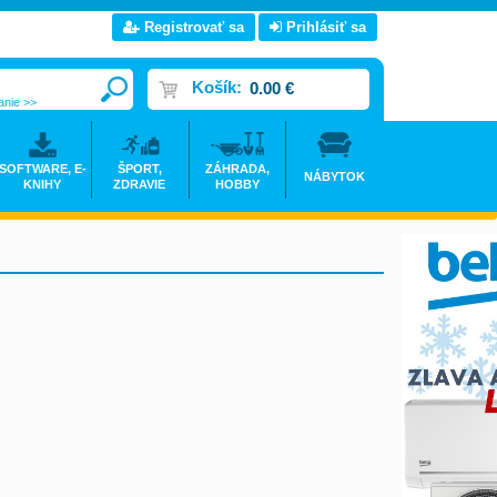
Registrovať sa
Prihlásiť sa
Košík:
0.00 €
anie >>
SOFTWARE, E-
ŠPORT,
ZÁHRADA,
NÁBYTOK
KNIHY
ZDRAVIE
HOBBY