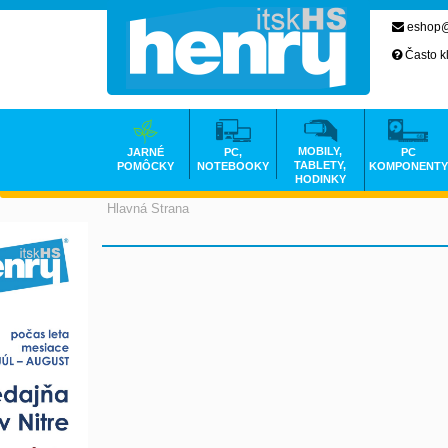
eshop@
Často k
MOBILY,
JARNÉ
PC,
PC
TABLETY,
POMÔCKY
NOTEBOOKY
KOMPONENTY
HODINKY
Hlavná Strana