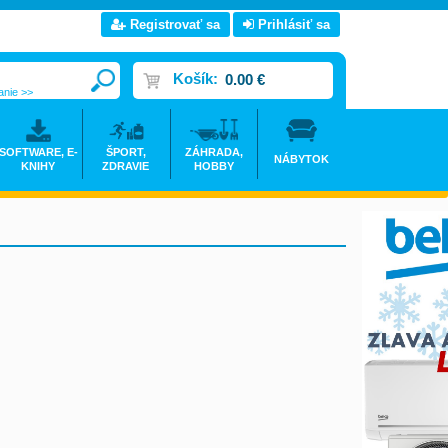
Registrovať sa
Prihlásiť sa
Košík:
0.00 €
anie >>
SOFTWARE, E-
ŠPORT,
ZÁHRADA,
NÁBYTOK
KNIHY
ZDRAVIE
HOBBY