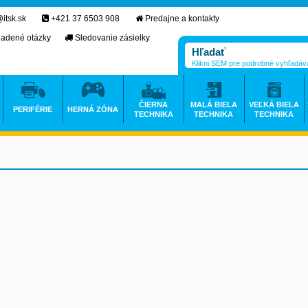
itsk.sk
+421 37 6503 908
Predajne a kontakty
ladené otázky
Sledovanie zásielky
Klikni SEM pre podrobné vyhľadáv
ČIERNA
MALÁ BIELA
VEĽKÁ BIELA
PERIFÉRIE
HERNÁ ZÓNA
TECHNIKA
TECHNIKA
TECHNIKA