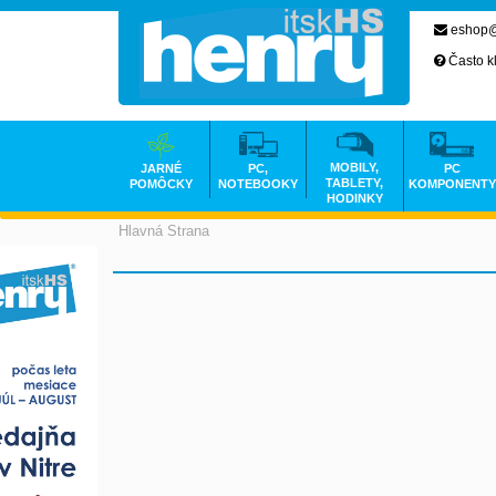
eshop@
Často k
MOBILY,
JARNÉ
PC,
PC
TABLETY,
POMÔCKY
NOTEBOOKY
KOMPONENTY
HODINKY
Hlavná Strana