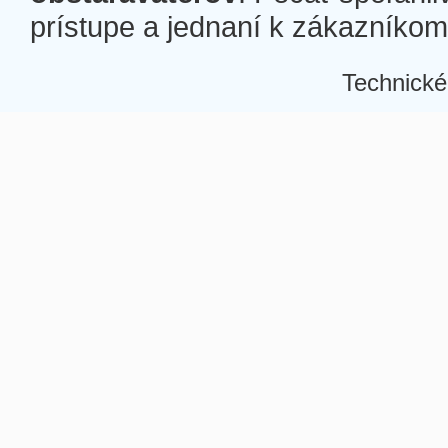
prístupe a jednaní k zákazníkom a
Technické
Â
Â
Â