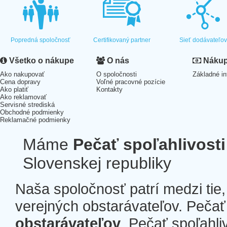
Popredná spoločnosť
Certifikovaný partner
Sieť dodávateľo
Všetko o nákupe
O nás
Nákup 
Ako nakupovať
O spoločnosti
Základné in
Cena dopravy
Voľné pracovné pozície
Ako platiť
Kontakty
Ako reklamovať
Servisné strediská
Obchodné podmienky
Reklamačné podmienky
Máme
Pečať spoľahlivosti
Slovenskej republiky
Naša spoločnosť patrí medzi tie
verejných obstarávateľov. Pečať 
obstarávateľov
. Pečať spoľahli