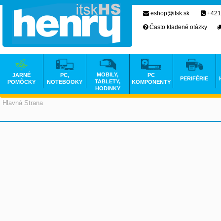
eshop@itsk.sk
+421
Často kladené otázky
MOBILY,
JARNÉ
PC,
PC
PERIFÉRIE
TABLETY,
POMÔCKY
NOTEBOOKY
KOMPONENTY
HODINKY
Hlavná Strana