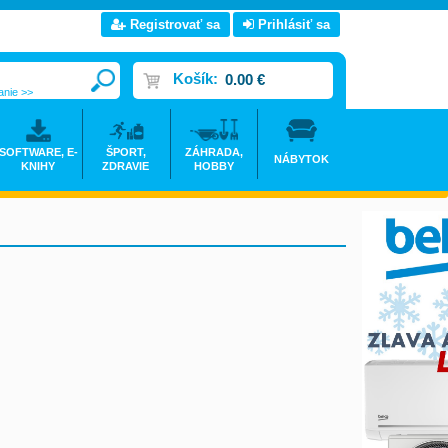
Registrovať sa
Prihlásiť sa
Košík:
0.00 €
anie >>
SOFTWARE, E-
ŠPORT,
ZÁHRADA,
NÁBYTOK
KNIHY
ZDRAVIE
HOBBY