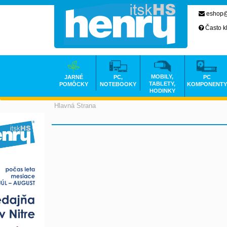
eshop@
Často k
MOBILY,
JARNÉ
PC,
PC
TABLETY,
POMÔCKY
NOTEBOOKY
KOMPONENTY
HODINKY
Hlavná Strana