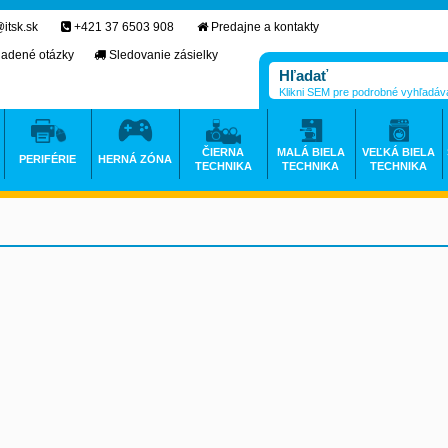
itsk.sk
+421 37 6503 908
Predajne a kontakty
ladené otázky
Sledovanie zásielky
Klikni SEM pre podrobné vyhľadáv
ČIERNA
MALÁ BIELA
VEĽKÁ BIELA
PERIFÉRIE
HERNÁ ZÓNA
TECHNIKA
TECHNIKA
TECHNIKA