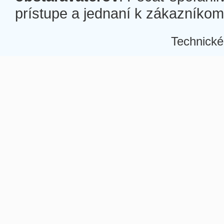
prístupe a jednaní k zákazníkom a
Technické
Â
Â
Â