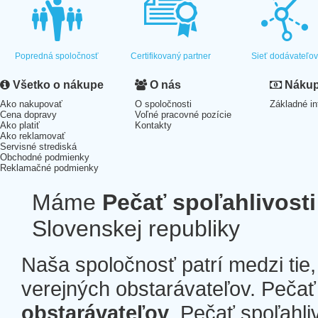
Popredná spoločnosť
Certifikovaný partner
Sieť dodávateľo
Všetko o nákupe
O nás
Nákup 
Ako nakupovať
O spoločnosti
Základné in
Cena dopravy
Voľné pracovné pozície
Ako platiť
Kontakty
Ako reklamovať
Servisné strediská
Obchodné podmienky
Reklamačné podmienky
Máme
Pečať spoľahlivosti
Slovenskej republiky
Naša spoločnosť patrí medzi tie
verejných obstarávateľov. Pečať 
obstarávateľov
. Pečať spoľahli