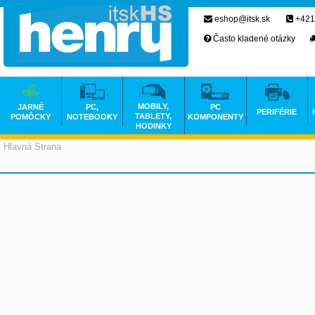
eshop@itsk.sk
+421
Často kladené otázky
MOBILY,
JARNÉ
PC,
PC
PERIFÉRIE
TABLETY,
POMÔCKY
NOTEBOOKY
KOMPONENTY
HODINKY
Hlavná Strana