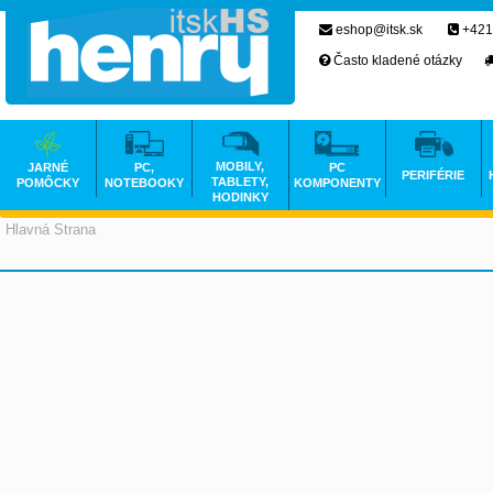
eshop@itsk.sk
+421
Často kladené otázky
MOBILY,
JARNÉ
PC,
PC
PERIFÉRIE
TABLETY,
POMÔCKY
NOTEBOOKY
KOMPONENTY
HODINKY
Hlavná Strana