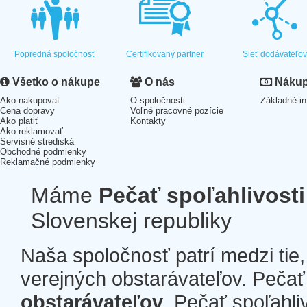
Popredná spoločnosť
Certifikovaný partner
Sieť dodávateľo
Všetko o nákupe
O nás
Nákup 
Ako nakupovať
O spoločnosti
Základné in
Cena dopravy
Voľné pracovné pozície
Ako platiť
Kontakty
Ako reklamovať
Servisné strediská
Obchodné podmienky
Reklamačné podmienky
Máme
Pečať spoľahlivosti
Slovenskej republiky
Naša spoločnosť patrí medzi tie
verejných obstarávateľov. Pečať 
obstarávateľov
. Pečať spoľahli