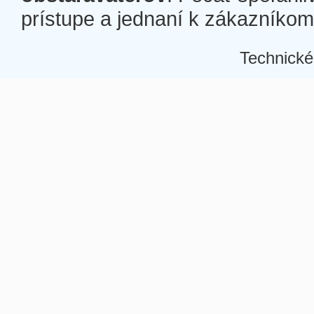
prístupe a jednaní k zákazníkom a
Technické
Â
Â
Â