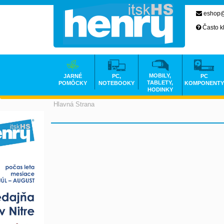
eshop@
Často k
MOBILY,
JARNÉ
PC,
PC
TABLETY,
POMÔCKY
NOTEBOOKY
KOMPONENTY
HODINKY
Hlavná Strana