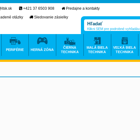
itsk.sk
+421 37 6503 908
Predajne a kontakty
ladené otázky
Sledovanie zásielky
Klikni SEM pre podrobné vyhľadáv
ČIERNA
MALÁ BIELA
VEĽKÁ BIELA
PERIFÉRIE
HERNÁ ZÓNA
TECHNIKA
TECHNIKA
TECHNIKA