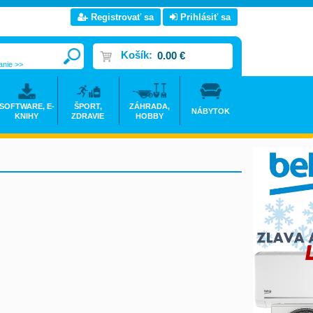
Registrovať sa
Prihlásiť sa
Košík:
0.00 €
anie >>
SOFTWARE, E-
ŠPORT,
ZÁHRADA,
NÁBYTOK
KNIHY
ZDRAVIE
HOBBY