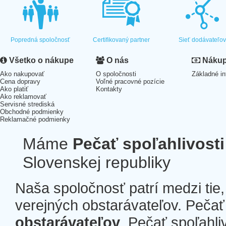
Popredná spoločnosť
Certifikovaný partner
Sieť dodávateľo
Všetko o nákupe
O nás
Nákup 
Ako nakupovať
O spoločnosti
Základné in
Cena dopravy
Voľné pracovné pozície
Ako platiť
Kontakty
Ako reklamovať
Servisné strediská
Obchodné podmienky
Reklamačné podmienky
Máme
Pečať spoľahlivosti
Slovenskej republiky
Naša spoločnosť patrí medzi tie
verejných obstarávateľov. Pečať 
obstarávateľov
. Pečať spoľahli