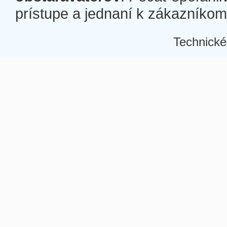
prístupe a jednaní k zákazníkom a
Technické
Â
Â
Â