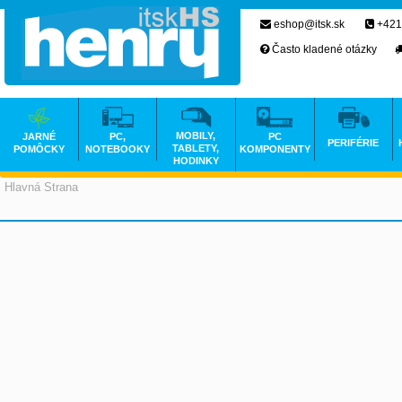
eshop@itsk.sk
+421
Často kladené otázky
MOBILY,
JARNÉ
PC,
PC
PERIFÉRIE
TABLETY,
POMÔCKY
NOTEBOOKY
KOMPONENTY
HODINKY
Hlavná Strana