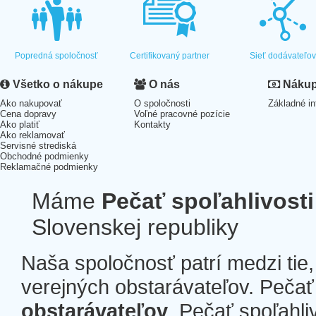
Popredná spoločnosť
Certifikovaný partner
Sieť dodávateľo
Všetko o nákupe
O nás
Nákup 
Ako nakupovať
O spoločnosti
Základné in
Cena dopravy
Voľné pracovné pozície
Ako platiť
Kontakty
Ako reklamovať
Servisné strediská
Obchodné podmienky
Reklamačné podmienky
Máme
Pečať spoľahlivosti
Slovenskej republiky
Naša spoločnosť patrí medzi tie
verejných obstarávateľov. Pečať 
obstarávateľov
. Pečať spoľahli