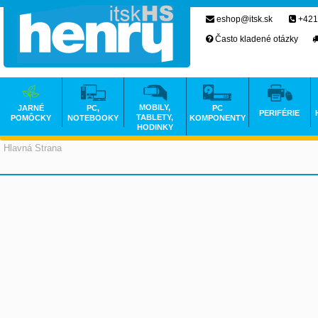
eshop@itsk.sk
+421
Často kladené otázky
MOBILY,
JARNÉ
PC,
PC
PERIFÉRIE
TABLETY,
POMÔCKY
NOTEBOOKY
KOMPONENTY
HODINKY
Hlavná Strana