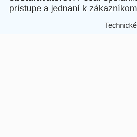
prístupe a jednaní k zákazníkom a
Technické
Â
Â
Â