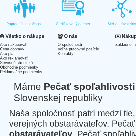
Popredná spoločnosť
Certifikovaný partner
Sieť dodávateľo
Všetko o nákupe
O nás
Nákup 
Ako nakupovať
O spoločnosti
Základné in
Cena dopravy
Voľné pracovné pozície
Ako platiť
Kontakty
Ako reklamovať
Servisné strediská
Obchodné podmienky
Reklamačné podmienky
Máme
Pečať spoľahlivosti
Slovenskej republiky
Naša spoločnosť patrí medzi tie
verejných obstarávateľov. Pečať 
obstarávateľov
. Pečať spoľahli