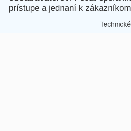
prístupe a jednaní k zákazníkom a
Technické
Â
Â
Â