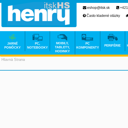
eshop@itsk.sk
+421
Často kladené otázky
MOBILY,
JARNÉ
PC,
PC
PERIFÉRIE
TABLETY,
POMÔCKY
NOTEBOOKY
KOMPONENTY
HODINKY
Hlavná Strana