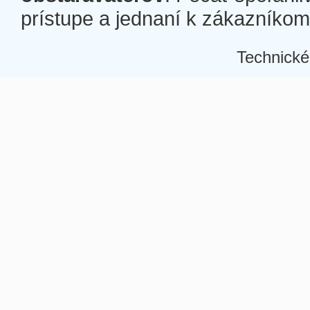
prístupe a jednaní k zákazníkom a
Technické
Â
Â
Â