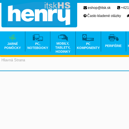
eshop@itsk.sk
+421
Často kladené otázky
MOBILY,
JARNÉ
PC,
PC
PERIFÉRIE
TABLETY,
POMÔCKY
NOTEBOOKY
KOMPONENTY
HODINKY
Hlavná Strana