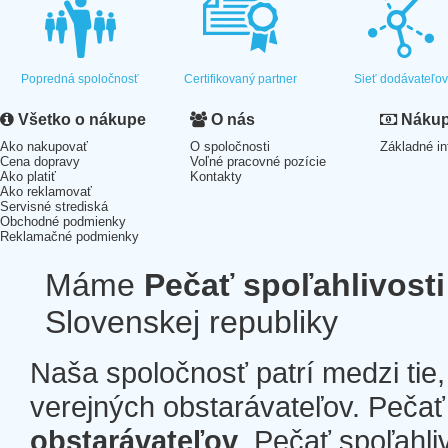
Popredná spoločnosť
Certifikovaný partner
Sieť dodávateľo
Všetko o nákupe
O nás
Nákup 
Ako nakupovať
O spoločnosti
Základné in
Cena dopravy
Voľné pracovné pozície
Ako platiť
Kontakty
Ako reklamovať
Servisné strediská
Obchodné podmienky
Reklamačné podmienky
Máme
Pečať spoľahlivosti
Slovenskej republiky
Naša spoločnosť patrí medzi tie
verejných obstarávateľov. Pečať 
obstarávateľov
. Pečať spoľahli