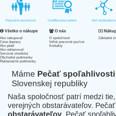
Popredná spoločnosť
Certifikovaný partner
Sieť dodávateľo
Všetko o nákupe
O nás
Nákup 
Ako nakupovať
O spoločnosti
Základné in
Cena dopravy
Voľné pracovné pozície
Ako platiť
Kontakty
Ako reklamovať
Servisné strediská
Obchodné podmienky
Reklamačné podmienky
Máme
Pečať spoľahlivosti
Slovenskej republiky
Naša spoločnosť patrí medzi tie
verejných obstarávateľov. Pečať 
obstarávateľov
. Pečať spoľahli