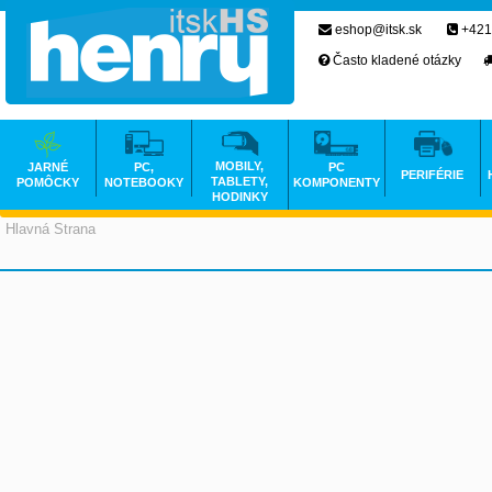
eshop@itsk.sk
+421
Často kladené otázky
MOBILY,
JARNÉ
PC,
PC
PERIFÉRIE
TABLETY,
POMÔCKY
NOTEBOOKY
KOMPONENTY
HODINKY
Hlavná Strana