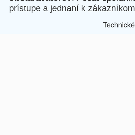
prístupe a jednaní k zákazníkom a
Technické
Â
Â
Â