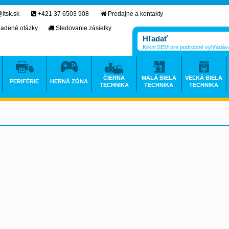
itsk.sk
+421 37 6503 908
Predajne a kontakty
ladené otázky
Sledovanie zásielky
Klikni SEM pre podrobné vyhľadáv
ČIERNA
MALÁ BIELA
VEĽKÁ BIELA
PERIFÉRIE
HERNÁ ZÓNA
TECHNIKA
TECHNIKA
TECHNIKA