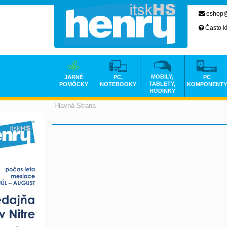
eshop@
Často k
MOBILY,
JARNÉ
PC,
PC
TABLETY,
POMÔCKY
NOTEBOOKY
KOMPONENTY
HODINKY
Hlavná Strana