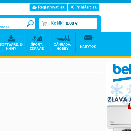
Registrovať sa
Prihlásiť sa
Košík:
0.00 €
anie >>
SOFTWARE, E-
ŠPORT,
ZÁHRADA,
NÁBYTOK
KNIHY
ZDRAVIE
HOBBY