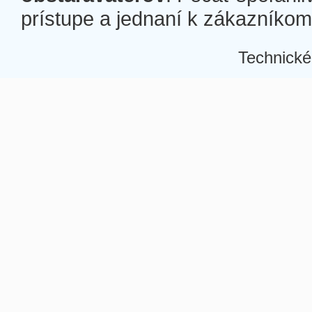
prístupe a jednaní k zákazníkom a
Technické
Â
Â
Â