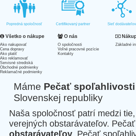
Popredná spoločnosť
Certifikovaný partner
Sieť dodávateľo
Všetko o nákupe
O nás
Nákup 
Ako nakupovať
O spoločnosti
Základné in
Cena dopravy
Voľné pracovné pozície
Ako platiť
Kontakty
Ako reklamovať
Servisné strediská
Obchodné podmienky
Reklamačné podmienky
Máme
Pečať spoľahlivosti
Slovenskej republiky
Naša spoločnosť patrí medzi tie
verejných obstarávateľov. Pečať 
obstarávateľov
. Pečať spoľahli