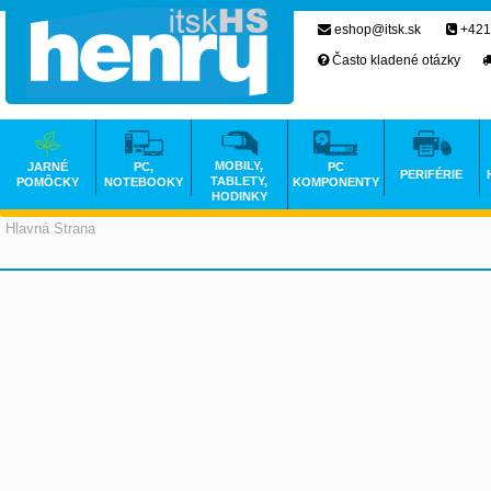
eshop@itsk.sk
+421
Často kladené otázky
MOBILY,
JARNÉ
PC,
PC
PERIFÉRIE
TABLETY,
POMÔCKY
NOTEBOOKY
KOMPONENTY
HODINKY
Hlavná Strana