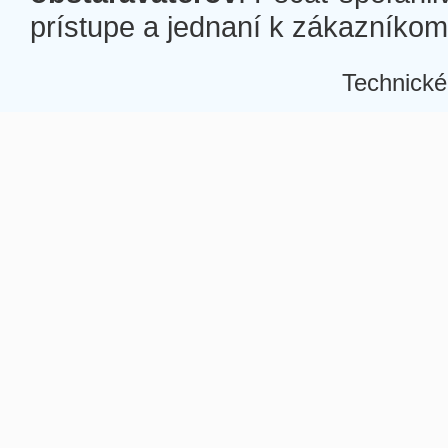
prístupe a jednaní k zákazníkom a
Technické
Â
Â
Â