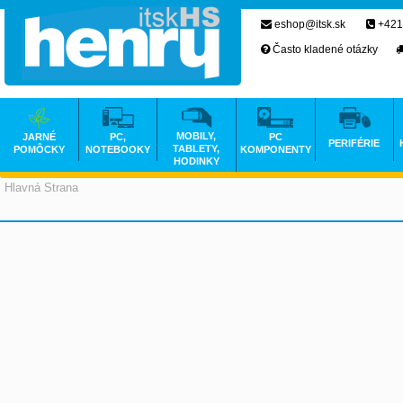
eshop@itsk.sk
+421
Často kladené otázky
MOBILY,
JARNÉ
PC,
PC
PERIFÉRIE
TABLETY,
POMÔCKY
NOTEBOOKY
KOMPONENTY
HODINKY
Hlavná Strana