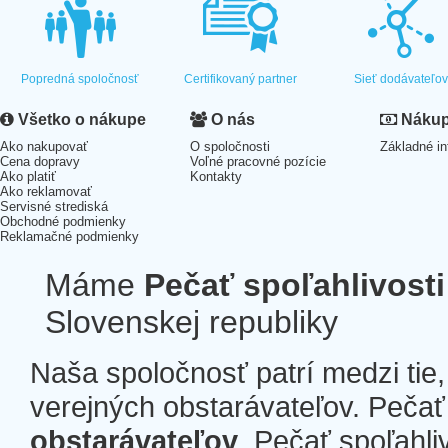
Popredná spoločnosť
Certifikovaný partner
Sieť dodávateľo
Všetko o nákupe
O nás
Nákup 
Ako nakupovať
O spoločnosti
Základné in
Cena dopravy
Voľné pracovné pozície
Ako platiť
Kontakty
Ako reklamovať
Servisné strediská
Obchodné podmienky
Reklamačné podmienky
Máme
Pečať spoľahlivosti
Slovenskej republiky
Naša spoločnosť patrí medzi tie
verejných obstarávateľov. Pečať 
obstarávateľov
. Pečať spoľahli