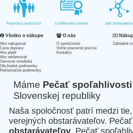
Popredná spoločnosť
Certifikovaný partner
Sieť dodávateľo
Všetko o nákupe
O nás
Nákup 
Ako nakupovať
O spoločnosti
Základné in
Cena dopravy
Voľné pracovné pozície
Ako platiť
Kontakty
Ako reklamovať
Servisné strediská
Obchodné podmienky
Reklamačné podmienky
Máme
Pečať spoľahlivosti
Slovenskej republiky
Naša spoločnosť patrí medzi tie
verejných obstarávateľov. Pečať 
obstarávateľov
. Pečať spoľahli