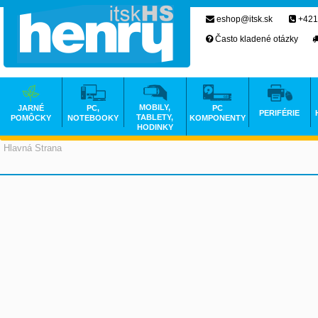
eshop@itsk.sk
+421
Často kladené otázky
MOBILY,
JARNÉ
PC,
PC
PERIFÉRIE
TABLETY,
POMÔCKY
NOTEBOOKY
KOMPONENTY
HODINKY
Hlavná Strana