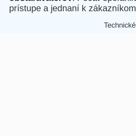
prístupe a jednaní k zákazníkom a
Technické
Â
Â
Â