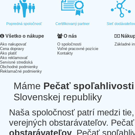
Popredná spoločnosť
Certifikovaný partner
Sieť dodávateľo
Všetko o nákupe
O nás
Nákup 
Ako nakupovať
O spoločnosti
Základné in
Cena dopravy
Voľné pracovné pozície
Ako platiť
Kontakty
Ako reklamovať
Servisné strediská
Obchodné podmienky
Reklamačné podmienky
Máme
Pečať spoľahlivosti
Slovenskej republiky
Naša spoločnosť patrí medzi tie
verejných obstarávateľov. Pečať 
obstarávateľov
. Pečať spoľahli