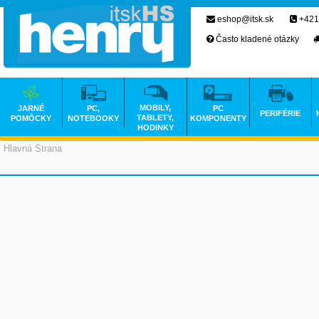
eshop@itsk.sk
+421
Často kladené otázky
MOBILY,
JARNÉ
PC,
PC
PERIFÉRIE
TABLETY,
POMÔCKY
NOTEBOOKY
KOMPONENTY
HODINKY
Hlavná Strana