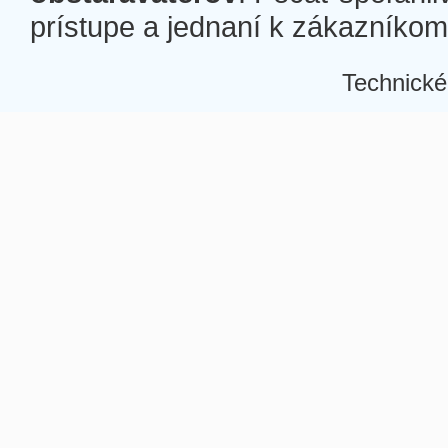
prístupe a jednaní k zákazníkom a
Technické
Â
Â
Â