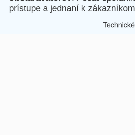
prístupe a jednaní k zákazníkom a
Technické
Â
Â
Â