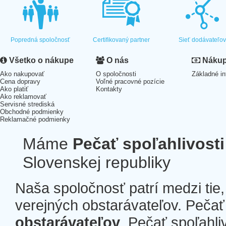
Popredná spoločnosť
Certifikovaný partner
Sieť dodávateľo
Všetko o nákupe
O nás
Nákup 
Ako nakupovať
O spoločnosti
Základné in
Cena dopravy
Voľné pracovné pozície
Ako platiť
Kontakty
Ako reklamovať
Servisné strediská
Obchodné podmienky
Reklamačné podmienky
Máme
Pečať spoľahlivosti
Slovenskej republiky
Naša spoločnosť patrí medzi tie
verejných obstarávateľov. Pečať 
obstarávateľov
. Pečať spoľahli