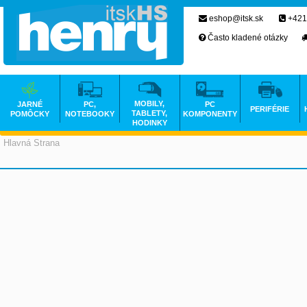
eshop@itsk.sk
+421
Často kladené otázky
MOBILY,
JARNÉ
PC,
PC
PERIFÉRIE
TABLETY,
POMÔCKY
NOTEBOOKY
KOMPONENTY
HODINKY
Hlavná Strana