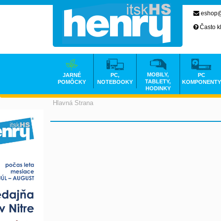
eshop@
Často k
MOBILY,
JARNÉ
PC,
PC
TABLETY,
POMÔCKY
NOTEBOOKY
KOMPONENTY
HODINKY
Hlavná Strana