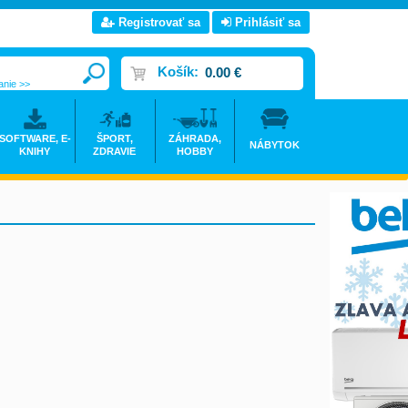
Registrovať sa
Prihlásiť sa
Košík:
0.00 €
anie >>
SOFTWARE, E-
ŠPORT,
ZÁHRADA,
NÁBYTOK
KNIHY
ZDRAVIE
HOBBY