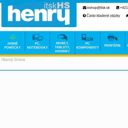
eshop@itsk.sk
+421
Často kladené otázky
MOBILY,
JARNÉ
PC,
PC
PERIFÉRIE
TABLETY,
POMÔCKY
NOTEBOOKY
KOMPONENTY
HODINKY
Hlavná Strana