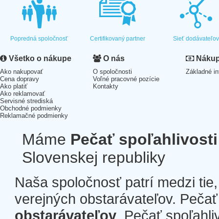
Popredná spoločnosť
Certifikovaný partner
Sieť dodávateľo
Všetko o nákupe
O nás
Nákup 
Ako nakupovať
O spoločnosti
Základné in
Cena dopravy
Voľné pracovné pozície
Ako platiť
Kontakty
Ako reklamovať
Servisné strediská
Obchodné podmienky
Reklamačné podmienky
Máme
Pečať spoľahlivosti
Slovenskej republiky
Naša spoločnosť patrí medzi tie
verejných obstarávateľov. Pečať 
obstarávateľov
. Pečať spoľahli