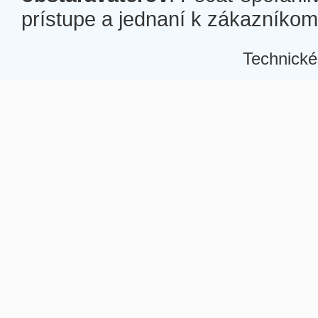
prístupe a jednaní k zákazníkom a
Technické
Â
Â
Â