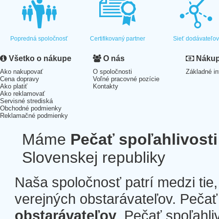
Popredná spoločnosť
Certifikovaný partner
Sieť dodávateľo
Všetko o nákupe
O nás
Nákup 
Ako nakupovať
O spoločnosti
Základné in
Cena dopravy
Voľné pracovné pozície
Ako platiť
Kontakty
Ako reklamovať
Servisné strediská
Obchodné podmienky
Reklamačné podmienky
Máme
Pečať spoľahlivosti
Slovenskej republiky
Naša spoločnosť patrí medzi tie
verejných obstarávateľov. Pečať 
obstarávateľov
. Pečať spoľahli