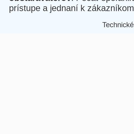
prístupe a jednaní k zákazníkom a
Technické
Â
Â
Â