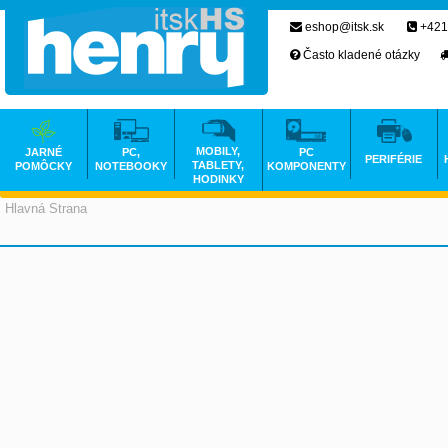
eshop@itsk.sk
+421
Často kladené otázky
MOBILY,
JARNÉ
PC,
PC
PERIFÉRIE
TABLETY,
POMÔCKY
NOTEBOOKY
KOMPONENTY
HODINKY
Hlavná Strana