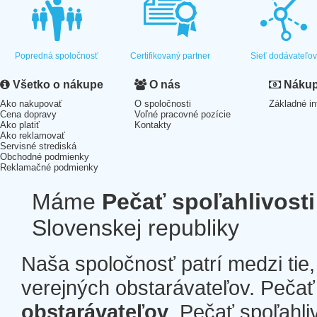
Popredná spoločnosť
Certifikovaný partner
Sieť dodávateľo
Všetko o nákupe
O nás
Nákup 
Ako nakupovať
O spoločnosti
Základné in
Cena dopravy
Voľné pracovné pozície
Ako platiť
Kontakty
Ako reklamovať
Servisné strediská
Obchodné podmienky
Reklamačné podmienky
Máme
Pečať spoľahlivosti
Slovenskej republiky
Naša spoločnosť patrí medzi tie
verejných obstarávateľov. Pečať 
obstarávateľov
. Pečať spoľahli