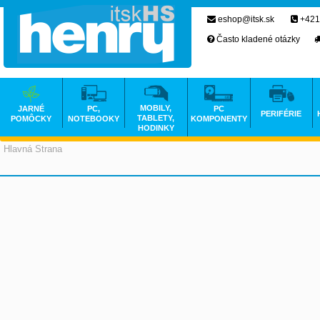
eshop@itsk.sk
+421
Často kladené otázky
MOBILY,
JARNÉ
PC,
PC
PERIFÉRIE
TABLETY,
POMÔCKY
NOTEBOOKY
KOMPONENTY
HODINKY
Hlavná Strana