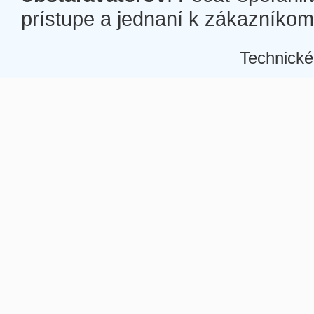
prístupe a jednaní k zákazníkom a
Technické
Â
Â
Â